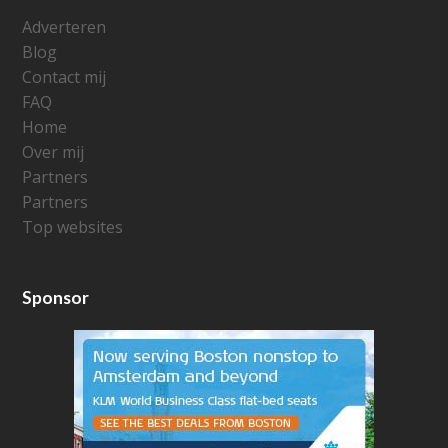
Adverteren
Blog
Contact mij
FAQ
Home
Over mij
Partners
Partners
Top websites
Sponsor