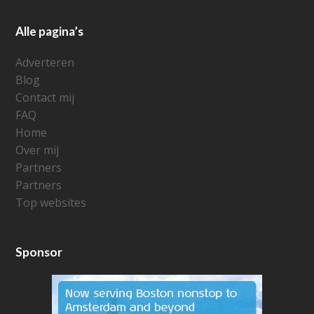
Alle pagina’s
Adverteren
Blog
Contact mij
FAQ
Home
Over mij
Partners
Partners
Top websites
Sponsor